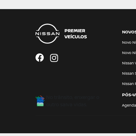
NOVO
Novo Ni
Novo Ni
Nissan 
Nissan 
Nissan 
PÓS-V
No trânsito, enxergar o
outro salva vidas.
Agenda