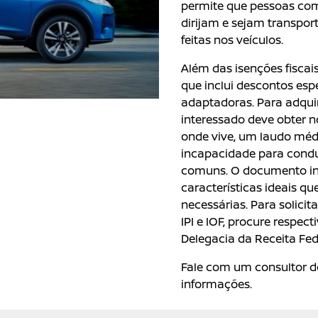
permite que pessoas co
dirijam e sejam transpo
feitas nos veículos.
Além das isenções fiscai
que inclui descontos esp
adaptadoras. Para adquir
interessado deve obter
onde vive, um laudo médic
incapacidade para condu
comuns. O documento ind
características ideais q
necessárias. Para solicit
IPI e IOF, procure respe
Delegacia da Receita Fed
Fale com um consultor d
informações.