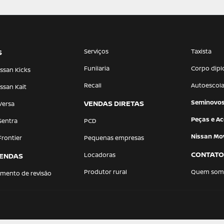
Serviços
Taxista
S
Funilaria
Corpo dipl
ssan Kicks
Recall
Autoescol
ssan Kait
Seminovo
VENDAS DIRETAS
Versa
Peças e Ac
Sentra
PCD
Nissan Mov
Frontier
Pequenas empresas
CONTATO
Locadoras
ENDAS
Produtor rural
Quem som
mento de revisão