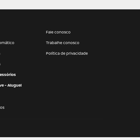
Fale conosco
omático
Trabalhe conosco
a
Política de privacidade
s
essórios
e - Aluguel
os