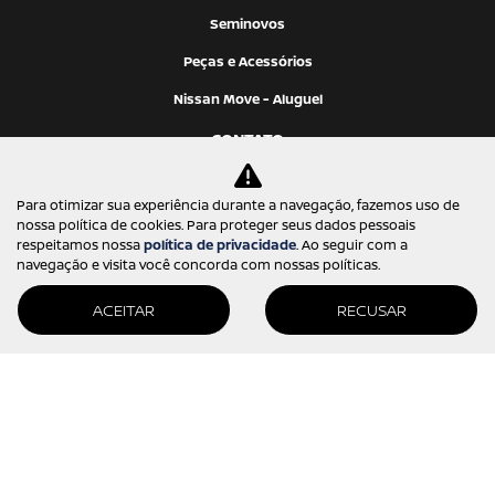
Seminovos
Peças e Acessórios
Nissan Move - Aluguel
CONTATO
Quem somos
Para otimizar sua experiência durante a navegação, fazemos uso de
Fale conosco
nossa política de cookies. Para proteger seus dados pessoais
respeitamos nossa
política de privacidade
. Ao seguir com a
Trabalhe conosco
navegação e visita você concorda com nossas políticas.
Política de privacidade
ACEITAR
RECUSAR
Desenvolvido pela DEALERSPACE ® Direitos Reservados.