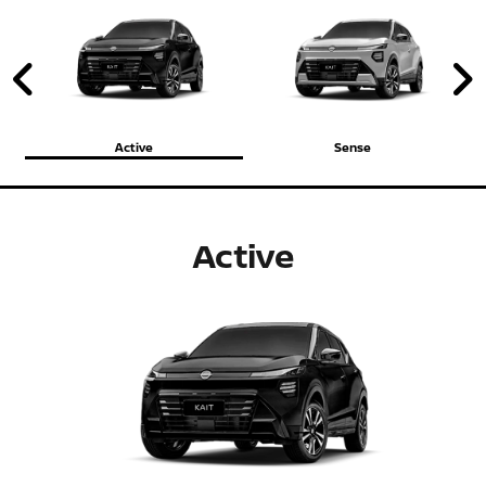
Anterior
P
Active
Sense
Active