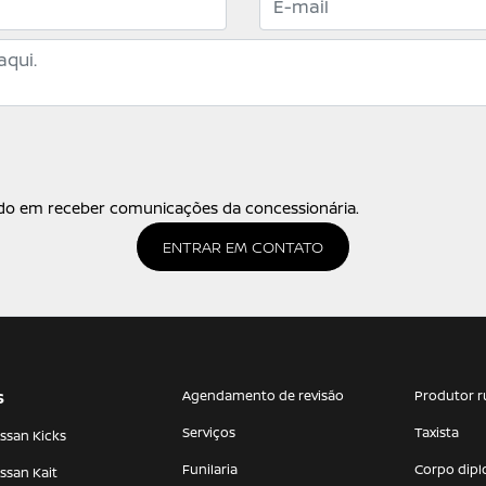
o em receber comunicações da concessionária.
ENTRAR EM CONTATO
Agendamento de revisão
Produtor r
S
Serviços
Taxista
ssan Kicks
Funilaria
Corpo dipl
ssan Kait