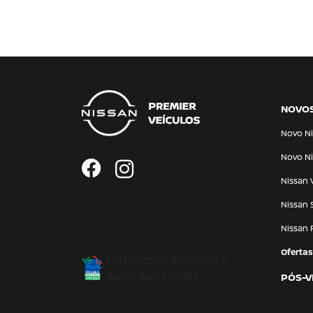
NOVO
Novo Ni
Novo Ni
Nissan 
Nissan 
Nissan 
Ofertas
No trânsito, enxergar o
outro salva vidas.
PÓS-V