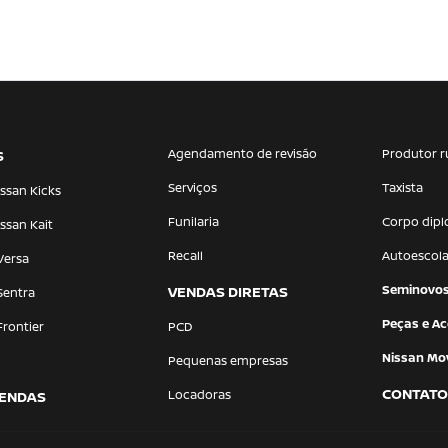
Agendamento de revisão
Produtor r
S
Serviços
Taxista
ssan Kicks
Funilaria
Corpo dipl
ssan Kait
Recall
Autoescol
Versa
Seminovo
VENDAS DIRETAS
Sentra
Peças e Ac
Frontier
PCD
Nissan Mov
Pequenas empresas
CONTATO
Locadoras
ENDAS