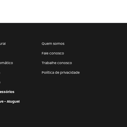
ural
Quem somos
Fale conosco
omático
Trabalhe conosco
a
Política de privacidade
s
essórios
e - Aluguel